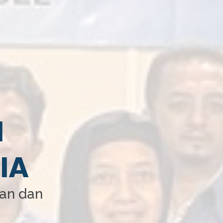
I
IA
aan dan